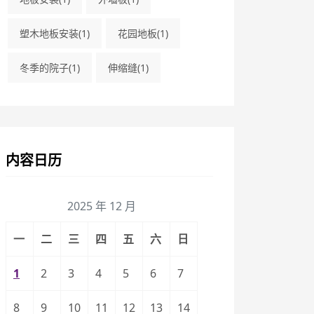
塑木地板安装
(1)
花园地板
(1)
冬季的院子
(1)
伸缩缝
(1)
内容日历
2025 年 12 月
一
二
三
四
五
六
日
1
2
3
4
5
6
7
8
9
10
11
12
13
14