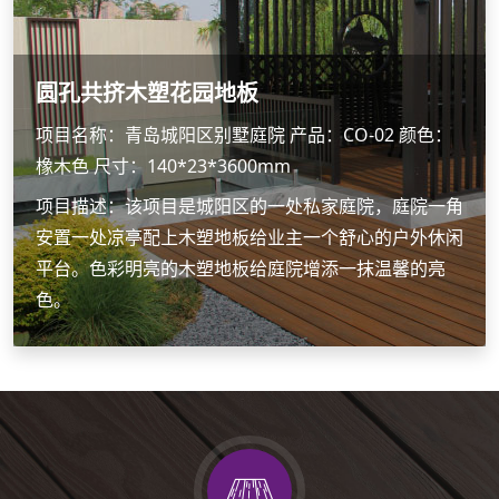
圆孔共挤木塑花园地板
项目名称：青岛城阳区别墅庭院 产品：CO-02 颜色：
橡木色 尺寸：140*23*3600mm
项目描述：该项目是城阳区的一处私家庭院，庭院一角
安置一处凉亭配上木塑地板给业主一个舒心的户外休闲
平台。色彩明亮的木塑地板给庭院增添一抹温馨的亮
色。