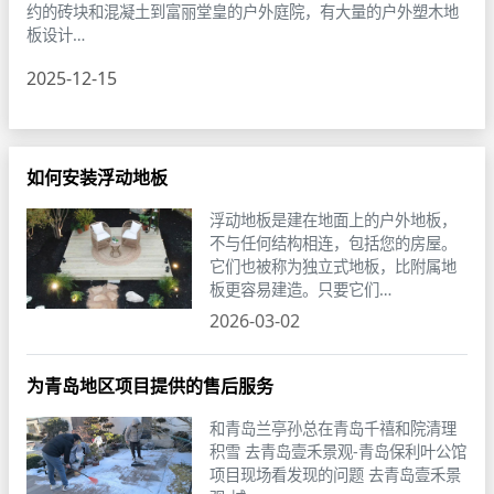
约的砖块和混凝土到富丽堂皇的户外庭院，有大量的户外塑木地
板设计…
2025-12-15
如何安装浮动地板
浮动地板是建在地面上的户外地板，
不与任何结构相连，包括您的房屋。
它们也被称为独立式地板，比附属地
板更容易建造。只要它们…
2026-03-02
为青岛地区项目提供的售后服务
和青岛兰亭孙总在青岛千禧和院清理
积雪 去青岛壹禾景观-青岛保利叶公馆
项目现场看发现的问题 去青岛壹禾景