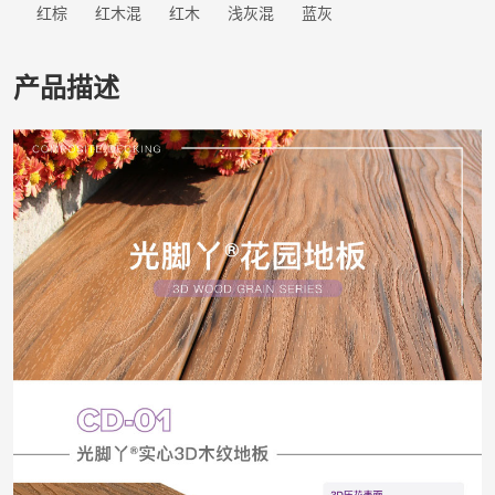
红棕
红木混
红木
浅灰混
蓝灰
产品描述