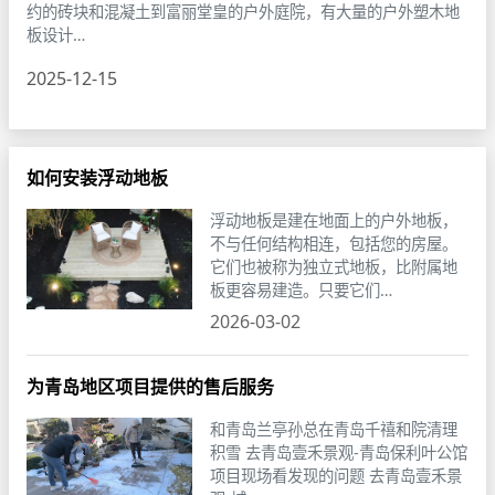
约的砖块和混凝土到富丽堂皇的户外庭院，有大量的户外塑木地
板设计…
2025-12-15
如何安装浮动地板
浮动地板是建在地面上的户外地板，
不与任何结构相连，包括您的房屋。
它们也被称为独立式地板，比附属地
板更容易建造。只要它们…
2026-03-02
为青岛地区项目提供的售后服务
和青岛兰亭孙总在青岛千禧和院清理
积雪 去青岛壹禾景观-青岛保利叶公馆
项目现场看发现的问题 去青岛壹禾景