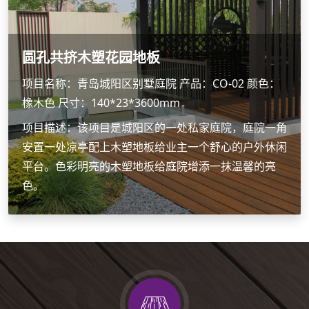
圆孔共挤木塑花园地板
项目名称：青岛城阳区别墅庭院 产品：CO-02 颜色：
橡木色 尺寸：140*23*3600mm
项目描述：该项目是城阳区的一处私家庭院，庭院一角
安置一处凉亭配上木塑地板给业主一个舒心的户外休闲
平台。色彩明亮的木塑地板给庭院增添一抹温馨的亮
色。